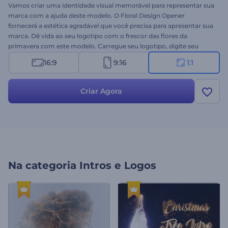
Vamos criar uma identidade visual memorável para representar sua
marca com a ajuda deste modelo. O Floral Design Opener
fornecerá a estética agradável que você precisa para apresentar sua
marca. Dê vida ao seu logotipo com o frescor das flores da
primavera com este modelo. Carregue seu logotipo, digite seu
slogan e aguarde alguns minutos para obter sua
animação de
16:9
9:16
1:1
logotipo
profissional que vale a pena admirar. Perfeito para
estúdios de design floral, promoções de floriculturas,
apresentações de empresas de planejamento de casamentos e
Criar Agora
muito mais. Experimente agora mesmo!
Na categoria
Intros e Logos