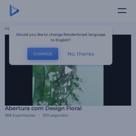
Início
Templates
Abertura Com Design Floral
Would you like to change Renderforest language
to English?
No, thanks
CHANGE
Abertura com Design Floral
958
Exportações
12 segundos