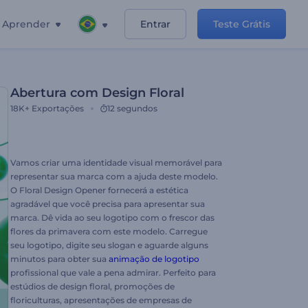
Aprender
Entrar
Teste Grátis
Abertura com Design Floral
18K+
Exportações
12 segundos
Vamos criar uma identidade visual memorável para
representar sua marca com a ajuda deste modelo.
O Floral Design Opener fornecerá a estética
agradável que você precisa para apresentar sua
marca. Dê vida ao seu logotipo com o frescor das
flores da primavera com este modelo. Carregue
seu logotipo, digite seu slogan e aguarde alguns
minutos para obter sua
animação de logotipo
profissional que vale a pena admirar. Perfeito para
estúdios de design floral, promoções de
floriculturas, apresentações de empresas de