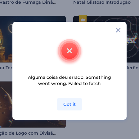
Logo - Rastro de Fumaça Dinâmico
Natal Glistoso Introdução
ra Temática do Ramadã
Logotipo Falha de Interferên
Alguma coisa deu errado. Something
went wrong. Failed to fetch
Got it
Revelação de Logo com Divisão em Bolhas