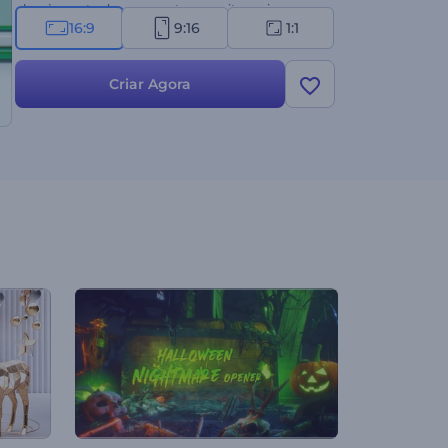
planejamento de casamentos e muito mais.
16:9
9:16
1:1
Experimente agora mesmo!
Criar Agora