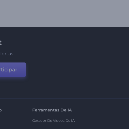
t
fertas
ticipar
o
Ferramentas De IA
Gerador De Vídeos De IA