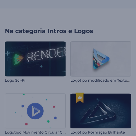
Na categoria
Intros e Logos
L
ogotipo modificado em Textura 3D
Logo Sci-Fi
L
ogotipo Movimento Circular Colorido
Logotipo Formação Brilhante