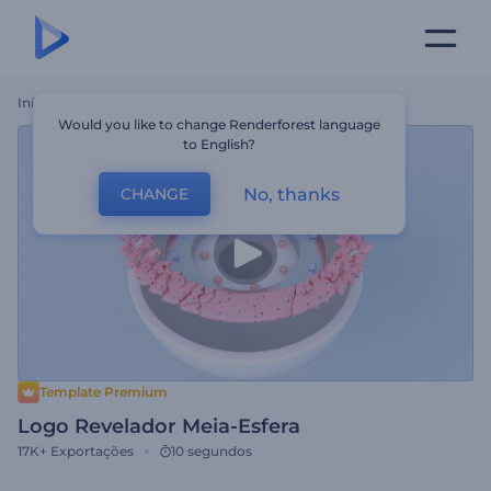
Início
Templates
Logo Revelador Meia-Esfera
Would you like to change Renderforest language
to English?
No, thanks
CHANGE
Template Premium
Logo Revelador Meia-Esfera
17K+
Exportações
10 segundos