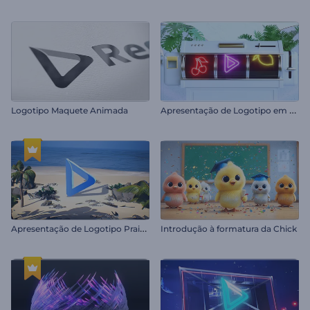
A
presentação de Logotipo em um Caça-Níquel
Logotipo Maquete Animada
A
presentação de Logotipo Praia Tropical
Introdução à formatura da Chick