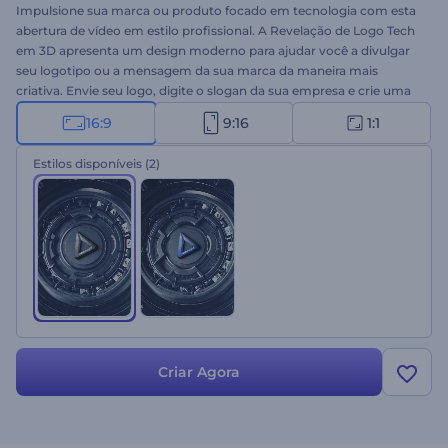
Impulsione sua marca ou produto focado em tecnologia com esta
abertura de vídeo em estilo profissional. A Revelação de Logo Tech
em 3D apresenta um design moderno para ajudar você a divulgar
seu logotipo ou a mensagem da sua marca da maneira mais
criativa. Envie seu logo, digite o slogan da sua empresa e crie uma
animação de logotipo de alta resolução em poucos cliques. Ideal
16:9
9:16
1:1
para divulgação de empresas de tecnologia, apresentações de
marca ou produto e muitos outros projetos criativos. Experimente
Estilos disponíveis
(2)
agora!
Criar Agora