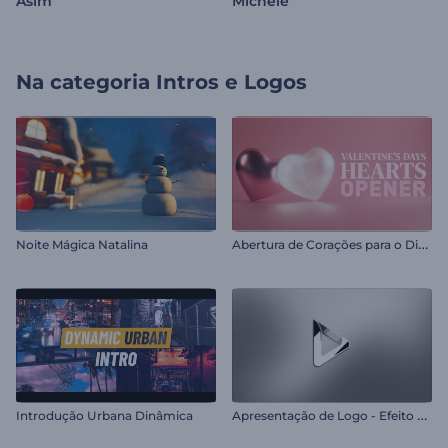
Asim
Michele
Na categoria
Intros e Logos
A
bertura de Corações para o Dia dos Namorados
Noite Mágica Natalina
A
presentação de Logo - Efeito Plástico
Introdução Urbana Dinâmica