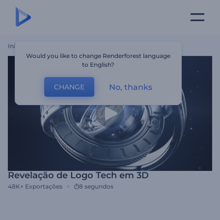
Início
Templates
Revelação De Logo Tech Em 3D
Would you like to change Renderforest language
to English?
No, thanks
CHANGE
Revelação de Logo Tech em 3D
48K+
Exportações
8 segundos