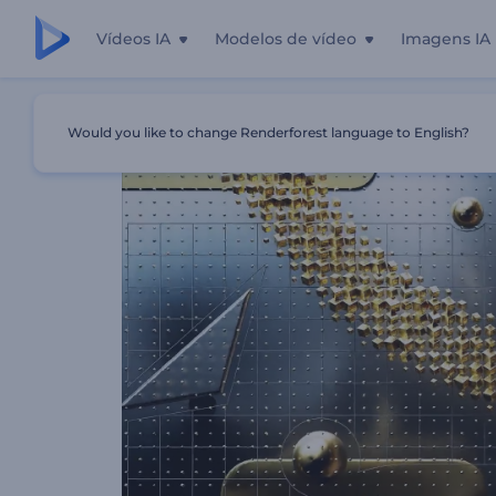
Vídeos IA
Modelos de vídeo
Imagens IA
Início
Templates
Revelação De Logo Geométrico 3D
Would you like to change Renderforest language to English?