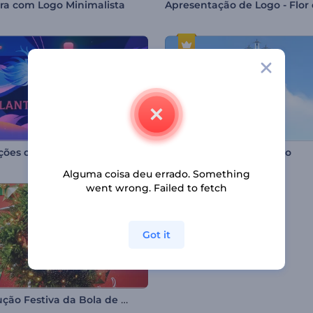
ra com Logo Minimalista
Animações do Festival das Lanternas
Logotipo Revelador Aero
Alguma coisa deu errado. Something
went wrong. Failed to fetch
Got it
Introdução Festiva da Bola de Natal