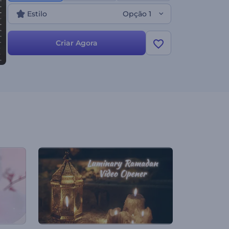
impressione seu público!
Estilo
Opção 1
Criar Agora