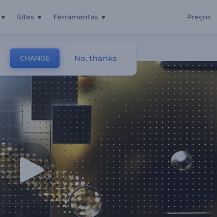
Sites
Ferramentas
Preços
No, thanks
CHANGE