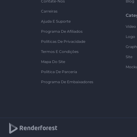
Contate-Nos
Blog
Carreiras
Cate
Ajuda E Suporte
Vídeo
Programa De Afiliados
Logo
Políticas De Privacidade
Graph
Termos E Condições
Site
Mapa Do Site
Mock
Política De Parceria
Programa De Embaixadores