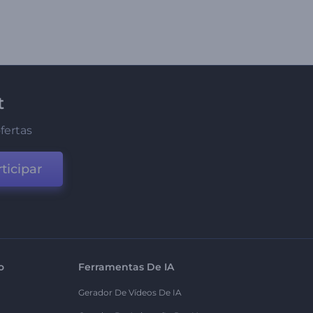
t
fertas
ticipar
o
Ferramentas De IA
Gerador De Vídeos De IA