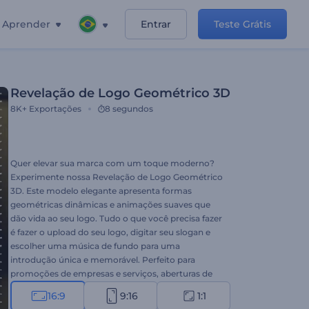
Aprender
Entrar
Teste Grátis
Revelação de Logo Geométrico 3D
8K+
Exportações
8 segundos
Quer elevar sua marca com um toque moderno?
Experimente nossa Revelação de Logo Geométrico
3D. Este modelo elegante apresenta formas
geométricas dinâmicas e animações suaves que
dão vida ao seu logo. Tudo o que você precisa fazer
é fazer o upload do seu logo, digitar seu slogan e
escolher uma música de fundo para uma
introdução única e memorável. Perfeito para
promoções de empresas e serviços, aberturas de
apresentações criativas, introduções ou
16:9
9:16
1:1
encerramentos de canais e muito mais. Crie agora e