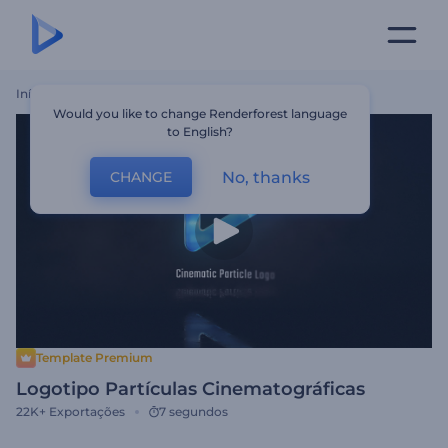
Início
Templates
Logotipo Partículas Cinematográficas
Would you like to change Renderforest language
to English?
No, thanks
CHANGE
Template Premium
Logotipo Partículas Cinematográficas
22K+
Exportações
7 segundos