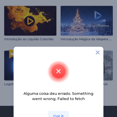
I
ntrodução Mágica da Véspera de Natal
Introdução ao Líquido Colorido
Logotipo de Subterrâneo Neon
Introdução para Painel Digital
Alguma coisa deu errado. Something
went wrong. Failed to fetch
Got it