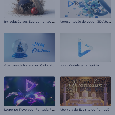
I
ntrodução aos Equipamentos de Críquete
A
presentação de Logo - 3D Abstrato
A
bertura de Natal com Globo de Neve
Logo Modelagem Líquida
L
ogotipo Revelador Fantasia Florida
Abertura do Espírito do Ramadã