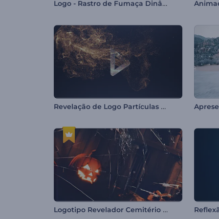
Logo - Rastro de Fumaça Dinâmico
Animaçõ
Revelação de Logo Partículas Douradas
Logotipo Revelador Cemitério Halloween
Reflex