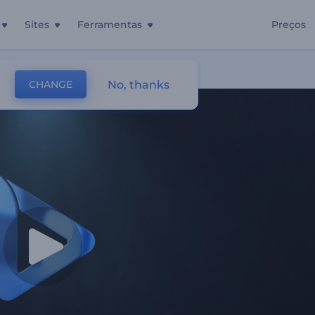
Sites
Ferramentas
Preços
No, thanks
CHANGE