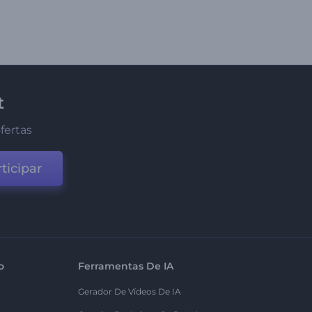
t
fertas
ticipar
o
Ferramentas De IA
Gerador De Vídeos De IA