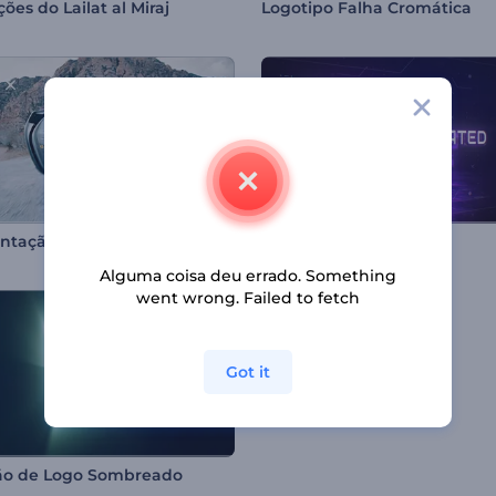
es do Lailat al Miraj
Logotipo Falha Cromática
Apresentação de Logo - Velocidade Máxima
Intro 3D Pixelada
Alguma coisa deu errado. Something
went wrong. Failed to fetch
Got it
ão de Logo Sombreado