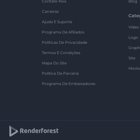
Contate-Nos
Blog
Carreiras
Cate
Ajuda E Suporte
Vídeo
Programa De Afiliados
Logo
Políticas De Privacidade
Graph
Termos E Condições
Site
Mapa Do Site
Mock
Política De Parceria
Programa De Embaixadores