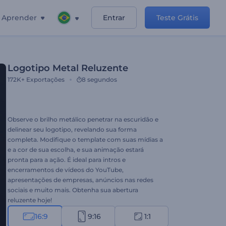
Aprender
Entrar
Teste Grátis
Logotipo Metal Reluzente
172K+
Exportações
8 segundos
Observe o brilho metálico penetrar na escuridão e
delinear seu logotipo, revelando sua forma
completa. Modifique o template com suas mídias a
e a cor de sua escolha, e sua animação estará
pronta para a ação. É ideal para intros e
encerramentos de vídeos do YouTube,
apresentações de empresas, anúncios nas redes
sociais e muito mais. Obtenha sua abertura
reluzente hoje!
16:9
9:16
1:1