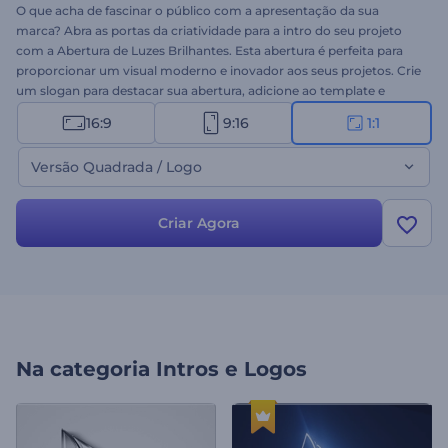
O que acha de fascinar o público com a apresentação da sua
marca? Abra as portas da criatividade para a intro do seu projeto
com a Abertura de Luzes Brilhantes. Esta abertura é perfeita para
proporcionar um visual moderno e inovador aos seus projetos. Crie
um slogan para destacar sua abertura, adicione ao template e
prepare-se para criar uma abertura impressionante para seu vídeo.
16:9
9:16
1:1
Ideal para comerciais de TV, aberturas de apresentações, intros de
canais e muito mais. Experimente agora mesmo!
Versão Quadrada / Logo
Criar Agora
Na categoria
Intros e Logos