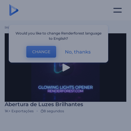
Início
Templates
Abertura De Luzes Brilhantes
Would you like to change Renderforest language
to English?
No, thanks
CHANGE
Abertura de Luzes Brilhantes
1K+
Exportações
8 segundos