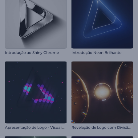
Introdução ao Shiny Chrome
Introdução Neon Brilhante
A
presentação de Logo - Visualizador LED
R
evelação de Logo com Divisão em Bolhas