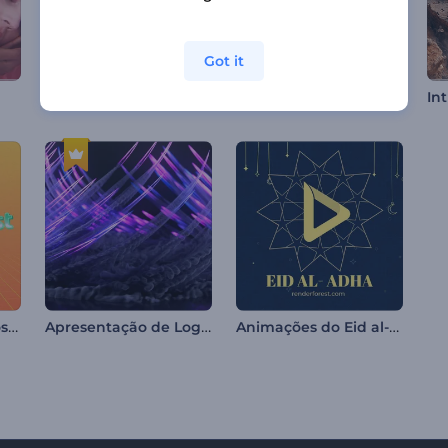
Got it
Intro com Visual Vibrante
Animações do Lailat al Miraj
Logotipo Funky Anos 80
Apresentação de Logo - Trilhas Eruptivas
Animações do Eid al-Adha