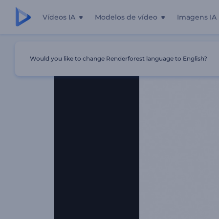
Vídeos IA
Modelos de vídeo
Imagens IA
Início
Templates
Logotipo Estilo Linha Clean
Would you like to change Renderforest language to English?