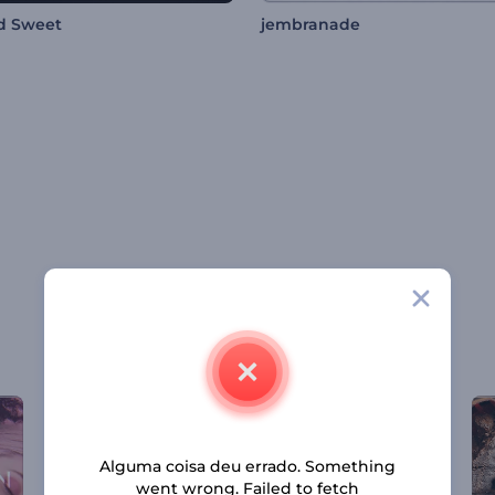
d Sweet
jembranade
Alguma coisa deu errado. Something
went wrong. Failed to fetch