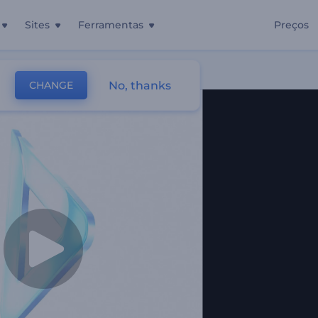
Sites
Ferramentas
Preços
No, thanks
CHANGE