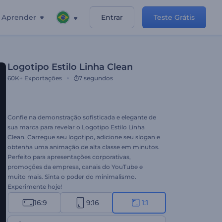
Aprender
Entrar
Teste Grátis
Logotipo Estilo Linha Clean
60K+
Exportações
7 segundos
Confie na demonstração sofisticada e elegante de
sua marca para revelar o Logotipo Estilo Linha
Clean. Carregue seu logotipo, adicione seu slogan e
obtenha uma animação de alta classe em minutos.
Perfeito para apresentações corporativas,
promoções da empresa, canais do YouTube e
muito mais. Sinta o poder do minimalismo.
Experimente hoje!
16:9
9:16
1:1