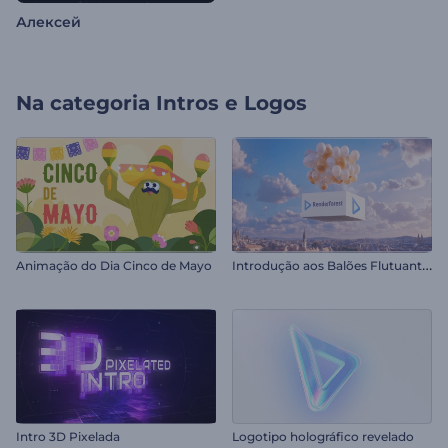
Алексей
Na categoria
Intros e Logos
I
ntrodução aos Balões Flutuantes
Animação do Dia Cinco de Mayo
Intro 3D Pixelada
Logotipo holográfico revelado