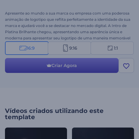
Apresente ao mundo a sua marca ou empresa com uma poderosa
animação de logotipo que reflita perfeitamente a identidade da sua
marca e ajudará você a se destacar no mercado digital. A Intro de
Platina Brilhante chegou, apresentando uma aparência única e
moderna para apresentar seu logotipo de uma maneira memorável
e atrair muitos clientes em potencial para sua empresa, marca ou
16:9
9:16
1:1
serviço. Tudo o que você precisa fazer é enviar o seu logotipo,
escrever o nome e o slogan da sua empresa e aguardar alguns
minutos para obter uma abertura em vídeo animada
Criar Agora
profissionalmente. Ideal para promoções de produtos ou serviços,
vídeos corporativos, apresentações de empresas, intros ou vinhetas
de canais, comerciais de TV e muito mais. Experimente agora!
Vídeos criados utilizando este
template