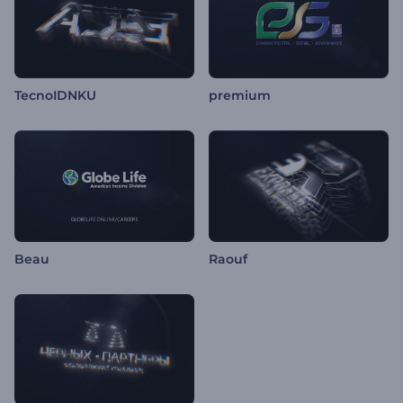
TecnoIDNKU
premium
Beau
Raouf