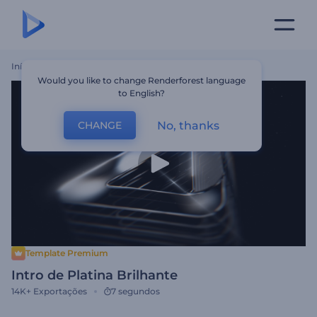
Início
Templates
Intro De Platina Brilhante
Would you like to change Renderforest language
to English?
No, thanks
CHANGE
Template Premium
Intro de Platina Brilhante
14K+
Exportações
7 segundos