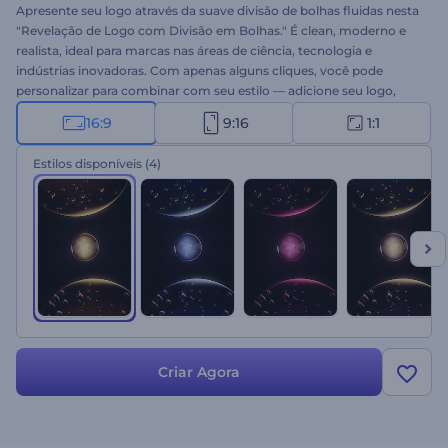
Apresente seu logo através da suave divisão de bolhas fluidas nesta
"Revelação de Logo com Divisão em Bolhas." É clean, moderno e
realista, ideal para marcas nas áreas de ciência, tecnologia e
indústrias inovadoras. Com apenas alguns cliques, você pode
personalizar para combinar com seu estilo — adicione seu logo,
slogan e música de fundo. Experimente agora e torne a abertura do
16:9
9:16
1:1
seu logo inesquecível!
Estilos disponíveis
(4)
Criar Agora