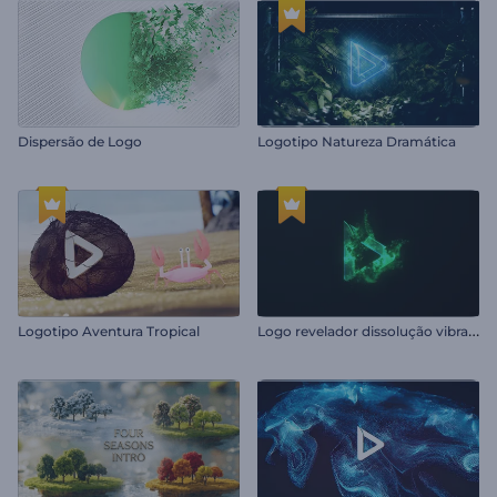
Dispersão de Logo
Logotipo Natureza Dramática
L
ogo revelador dissolução vibrante
Logotipo Aventura Tropical