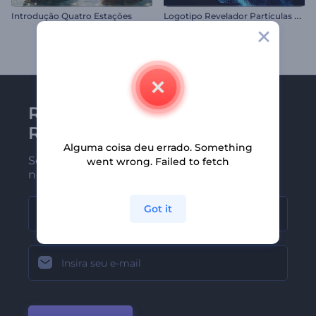
L
ogotipo Revelador Partículas Girando
Introdução Quatro Estações
Receba a newsletter da
Renderforest
Alguma coisa deu errado. Something
Seja um dos primeiros a receber
went wrong. Failed to fetch
nossas últimas novidades e ofertas
Got it