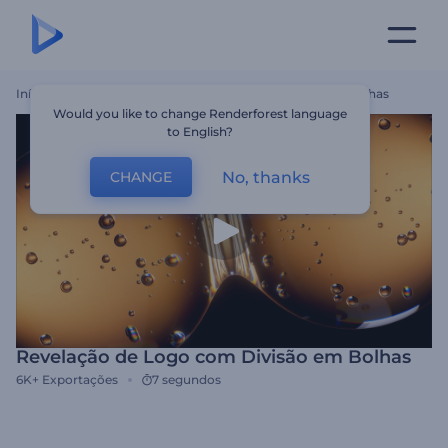
Início
Templates
Revelação De Logo Com Divisão Em Bolhas
Would you like to change Renderforest language
to English?
No, thanks
CHANGE
Revelação de Logo com Divisão em Bolhas
6K+
Exportações
7 segundos