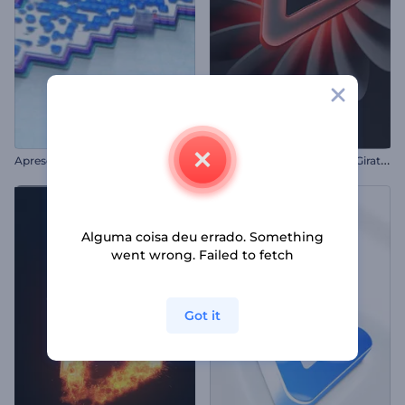
A
presentação de Logo - Efeito Glitch Pixelado
I
ntro de Formas Abstratas Giratórias
Alguma coisa deu errado. Something
went wrong. Failed to fetch
Got it