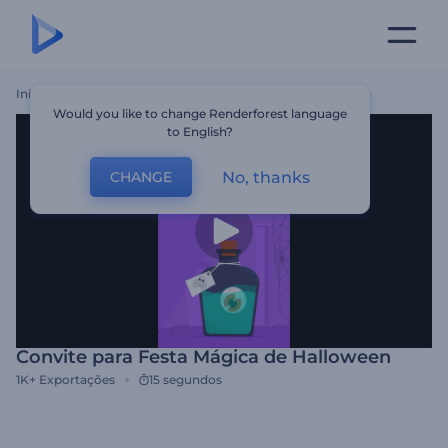
Início
Templates
Convite Para Festa Mágica De Halloween
Would you like to change Renderforest language
to English?
No, thanks
CHANGE
Convite para Festa Mágica de Halloween
1K+
Exportações
15 segundos