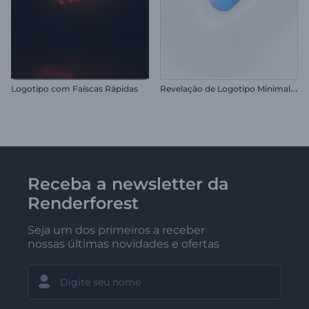
R
evelação de Logotipo Minimalista
Logotipo com Faíscas Rápidas
Receba a newsletter da
Renderforest
Seja um dos primeiros a receber
nossas últimas novidades e ofertas