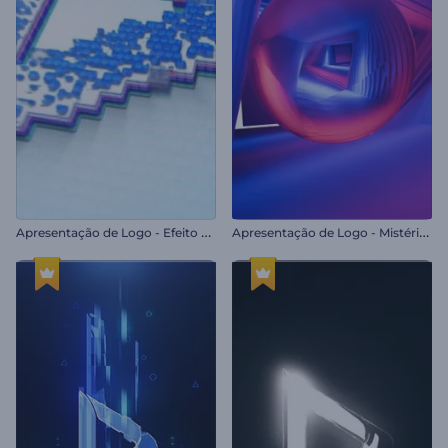
A
presentação de Logo - Efeito Glitch Pixelado
A
presentação de Logo - Mistério Neon