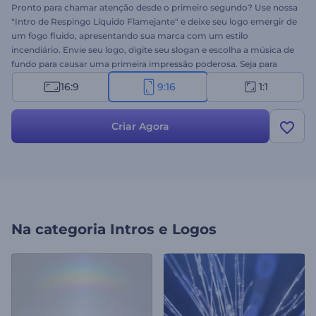
Pronto para chamar atenção desde o primeiro segundo? Use nossa
"Intro de Respingo Líquido Flamejante" e deixe seu logo emergir de
um fogo fluido, apresentando sua marca com um estilo
incendiário. Envie seu logo, digite seu slogan e escolha a música de
fundo para causar uma primeira impressão poderosa. Seja para
YouTube, reels ou vídeos de branding, é ideal para começar seu
16:9
9:16
1:1
conteúdo com impacto. Crie agora e torne sua intro quente e
inesquecível!
Criar Agora
Na categoria
Intros e Logos