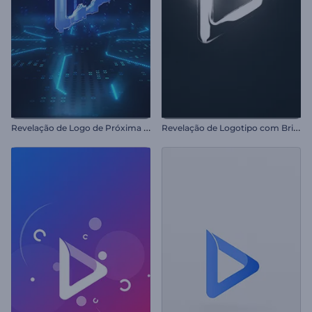
R
evelação de Logo de Próxima Geração
R
evelação de Logotipo com Brilho Cinematográfico