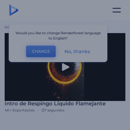
Início
Templates
Intro De Respingo Líquido Flamejante
Would you like to change Renderforest language
to English?
No, thanks
CHANGE
Intro de Respingo Líquido Flamejante
4K+
Exportações
7 segundos