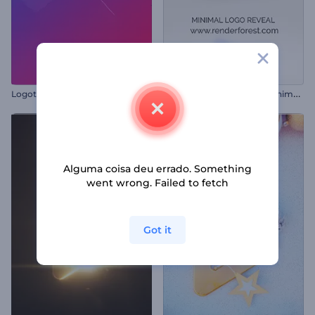
A
presentação de Logo - Minimalista
Logotipo Círculos Giratórios
Alguma coisa deu errado. Something
went wrong. Failed to fetch
Got it