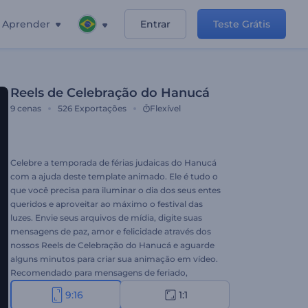
Aprender
Entrar
Teste Grátis
Reels de Celebração do Hanucá
9
cenas
526
Exportações
Flexível
Celebre a temporada de férias judaicas do Hanucá
com a ajuda deste template animado. Ele é tudo o
que você precisa para iluminar o dia dos seus entes
queridos e aproveitar ao máximo o festival das
luzes. Envie seus arquivos de mídia, digite suas
mensagens de paz, amor e felicidade através dos
nossos Reels de Celebração do Hanucá e aguarde
alguns minutos para criar sua animação em vídeo.
Recomendado para mensagens de feriado,
saudações em vídeo, convites de festas e muito
9:16
1:1
mais. Dê uma chance agora!