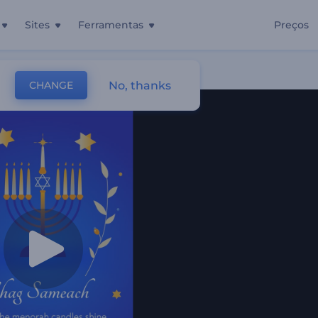
Sites
Ferramentas
Preços
No, thanks
CHANGE