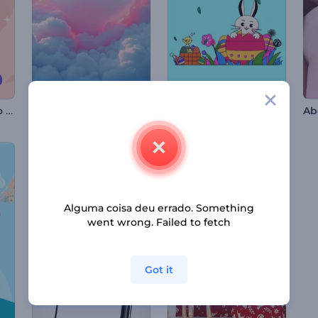
Vídeo de Celebração do Maha Shivratri
Revelação de Logo de Corações de Dia dos Namorados
Pacote de Reels - Feliz Páscoa
Ab
Alguma coisa deu errado. Something
went wrong. Failed to fetch
Got it