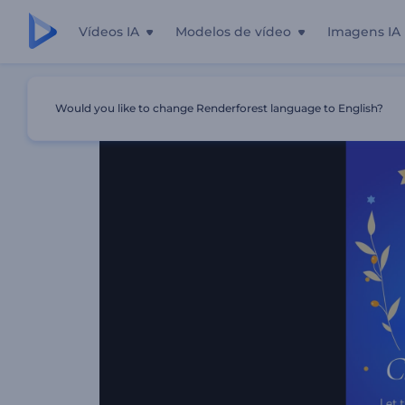
Vídeos IA
Modelos de vídeo
Imagens IA
Início
Templates
Reels De Celebração Do Hanucá
Would you like to change Renderforest language to English?