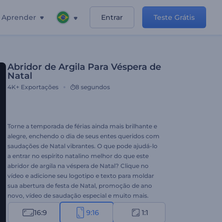
Aprender
Entrar
Teste Grátis
Abridor de Argila Para Véspera de
Natal
4K+
Exportações
8 segundos
Torne a temporada de férias ainda mais brilhante e
alegre, enchendo o dia de seus entes queridos com
saudações de Natal vibrantes. O que pode ajudá-lo
a entrar no espírito natalino melhor do que este
abridor de argila na véspera de Natal? Clique no
vídeo e adicione seu logotipo e texto para moldar
sua abertura de festa de Natal, promoção de ano
novo, vídeo de saudação especial e muito mais.
Experimente agora!
16:9
9:16
1:1