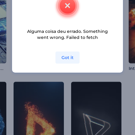
Alguma coisa deu errado. Something
went wrong. Failed to fetch
Got it
Intro de Circuito High-Tech
Intro com Ícones de Redes Sociais
Intro do Neon FM Studio