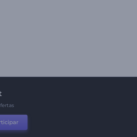
t
fertas
ticipar