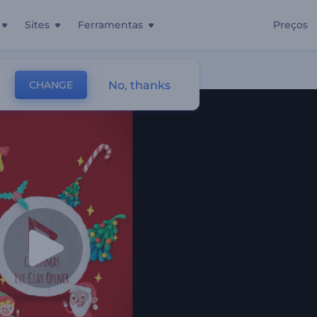
Sites
Ferramentas
Preços
al
No, thanks
CHANGE