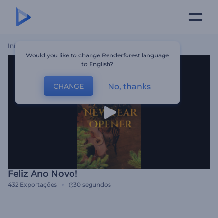
Início
Templates
Feliz Ano Novo!
Would you like to change Renderforest language
to English?
No, thanks
CHANGE
Feliz Ano Novo!
432
Exportações
30 segundos