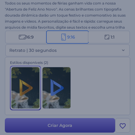
Todos os seus momentos de férias ganham vida com a nossa
"Abertura de Feliz Ano Novo". As cenas brilhantes com tipografia
dourada dinâmica darão um toque festivo e comemorativo às suas
imagens e vídeos. A personalização é fácil e rápida: carregue seus
arquivos de mídia favoritos, digite seus textos e escolha uma trilha
sonora natalina para criar um vídeo de Ano Novo alegre. Perfeito
16:9
9:16
1:1
para apresentações de slides em família, vídeos de felicitações,
compilações de férias, posts em redes sociais e muito mais. Crie
Retrato | 30 segundos
agora!
Estilos disponíveis
(2)
Criar Agora