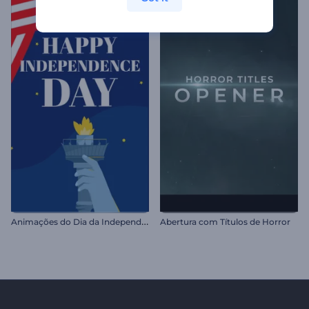
A
nimações do Dia da Independência dos EUA
Abertura com Títulos de Horror