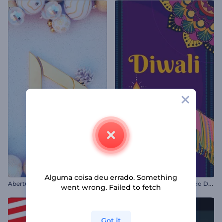
Alguma coisa deu errado. Something
A
nimações de Celebração do Diwali
Abertura de Natal Abençoado
went wrong. Failed to fetch
Got it