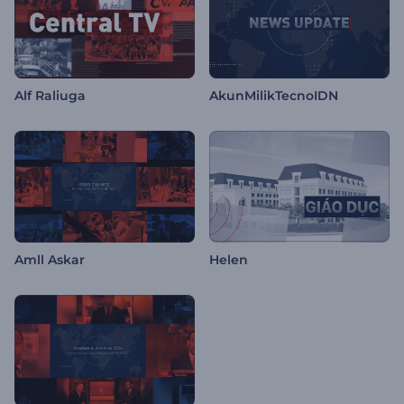
Alf Raliuga
AkunMilikTecnoIDN
Amll Askar
Helen