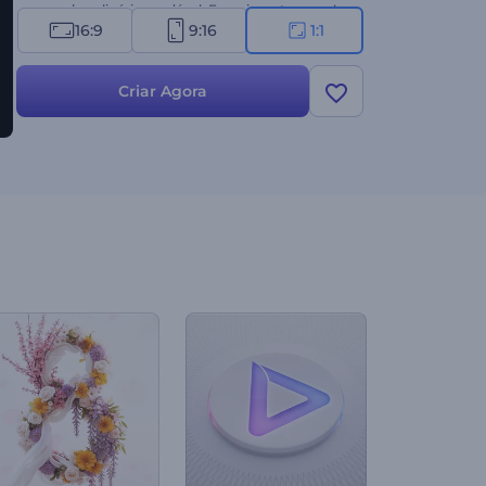
amor pela culinária saudável. Experimente agora!
16:9
9:16
1:1
Criar Agora