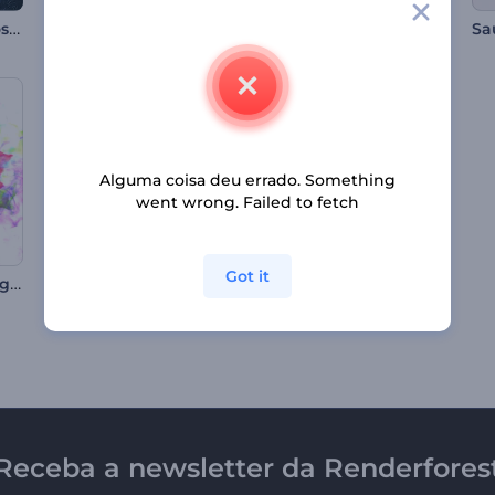
Introdução de Explosão de Partículas Radiantes
Apresentação de Logo - Circuito Digital
Revelação do logotipo da contagem regressiva
Alguma coisa deu errado. Something
went wrong. Failed to fetch
Got it
Apresentação de Logo - Partículas Coloridas
Apresentação de Logo - Hemisfério Giratório
Apresentação de Logo - Linhas Giratórias
Receba a newsletter da Renderfores