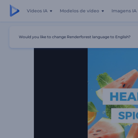
Vídeos IA
Modelos de vídeo
Imagens IA
Início
Templates
Abertura De Comida Saudável
Would you like to change Renderforest language to English?