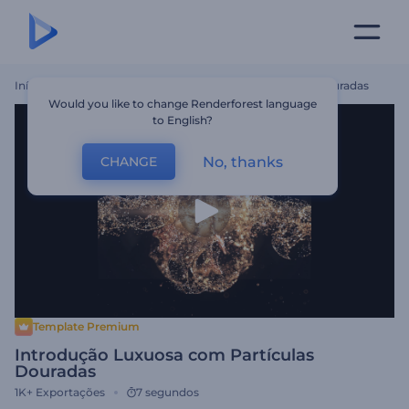
Início
Templates
Introdução Luxuosa Com Partículas Douradas
Would you like to change Renderforest language
to English?
No, thanks
CHANGE
Template Premium
Introdução Luxuosa com Partículas
Douradas
1K+
Exportações
7 segundos