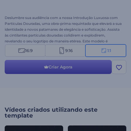
Deslumbre sua audiência com a nossa Introdução Luxuosa com
Partículas Douradas, uma obra-prima requintada que elevará a sua
identidade a novos patamares de elegância e sofisticação. Assista
às cintilantes partículas douradas colidirem e explodirem,
revelando o seu logotipo de maneira etérea. Este modelo é
indispensável para empresas, indivíduos ou marcas que buscam
16:9
9:16
1:1
deixar uma marca indelével e uma impressão duradoura. Faça o
upload do seu logotipo, digite sua frase de efeito, adicione uma
trilha sonora de fundo ou faça o upload de sua narração para obter
Criar Agora
uma animação única em minutos. Experimente agora!
Vídeos criados utilizando este
template