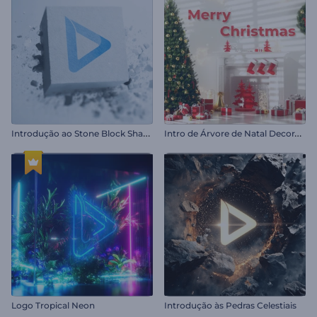
I
ntrodução ao Stone Block Shatter
I
ntro de Árvore de Natal Decorada
Logo Tropical Neon
Introdução às Pedras Celestiais