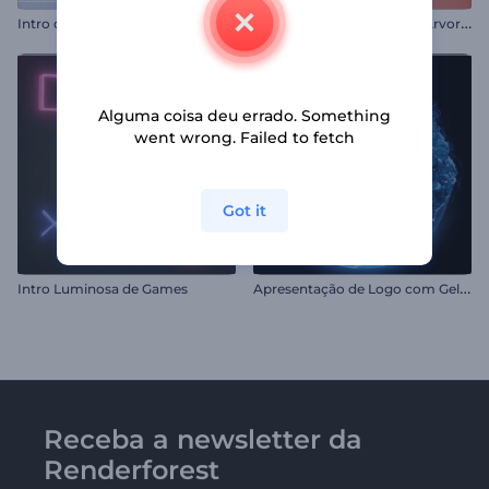
A
bertura com Enfeites de Árvore de Natal
Intro de Círculo 3D em Camadas
Alguma coisa deu errado. Something
went wrong. Failed to fetch
Got it
A
presentação de Logo com Gelo Derretendo
Intro Luminosa de Games
Receba a newsletter da
Renderforest