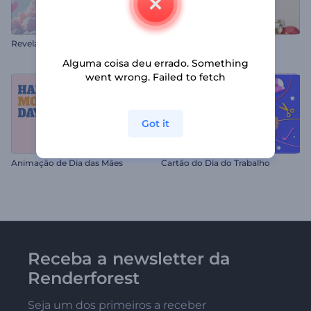
R
evelação de Logo de Corações de Dia dos Namorados
Abertura de Bolas de Natal
Alguma coisa deu errado. Something
went wrong. Failed to fetch
Got it
Animação de Dia das Mães
Cartão do Dia do Trabalho
Receba a newsletter da
Renderforest
Seja um dos primeiros a receber