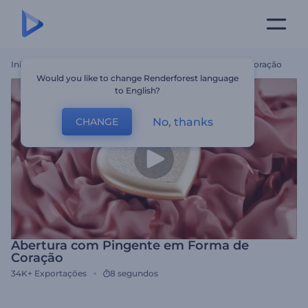
Início
Templates
Abertura Com Pingente Em Forma De Coração
Would you like to change Renderforest language
to English?
No, thanks
CHANGE
Abertura com Pingente em Forma de
Coração
34K+
Exportações
8 segundos