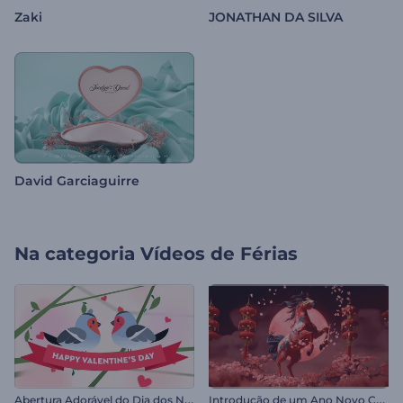
Zaki
JONATHAN DA SILVA
David Garciaguirre
Na categoria
Vídeos de Férias
A
bertura Adorável do Dia dos Namorados
I
ntrodução de um Ano Novo Chinês dos Sonhos