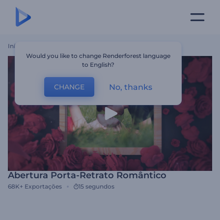
Início
Templates
Abertura Porta-Retrato Romântico
Would you like to change Renderforest language
to English?
No, thanks
CHANGE
Abertura Porta-Retrato Romântico
68K+
Exportações
15 segundos