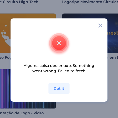
de Circuito High-Tech
po Foguete Start Up
Alguma coisa deu errado. Something
went wrong. Failed to fetch
Got it
Apresentação de Logo - Vidro Iridescente