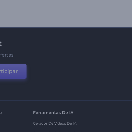
t
fertas
ticipar
o
Ferramentas De IA
Gerador De Vídeos De IA