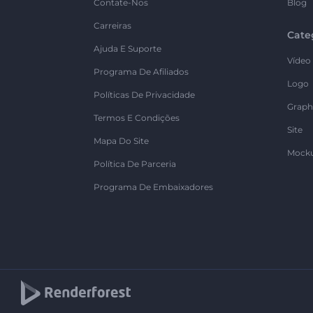
Contate-Nos
Blog
Carreiras
Cate
Ajuda E Suporte
Vídeo
Programa De Afiliados
Logo
Políticas De Privacidade
Graph
Termos E Condições
Site
Mapa Do Site
Mock
Política De Parceria
Programa De Embaixadores