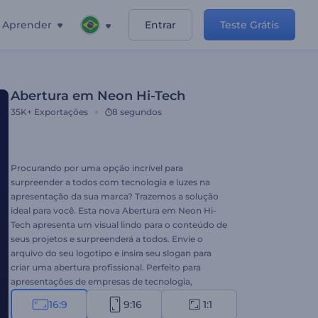
Aprender
Entrar
Teste Grátis
Abertura em Neon Hi-Tech
35K+
Exportações
8 segundos
Procurando por uma opção incrível para
surpreender a todos com tecnologia e luzes na
apresentação da sua marca? Trazemos a solução
ideal para você. Esta nova Abertura em Neon Hi-
Tech apresenta um visual lindo para o conteúdo de
seus projetos e surpreenderá a todos. Envie o
arquivo do seu logotipo e insira seu slogan para
criar uma abertura profissional. Perfeito para
apresentações de empresas de tecnologia,
promoções de marca, introduções de canais e
16:9
9:16
1:1
muito mais. Maximize o sucesso de seus projetos