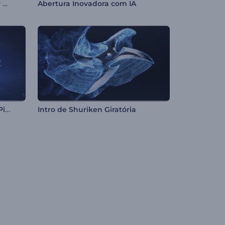
Logotipo Movimento Circular Colorido
Abertura Inovadora com IA
Revelação de Logo Tech em Pixels
Intro de Shuriken Giratória