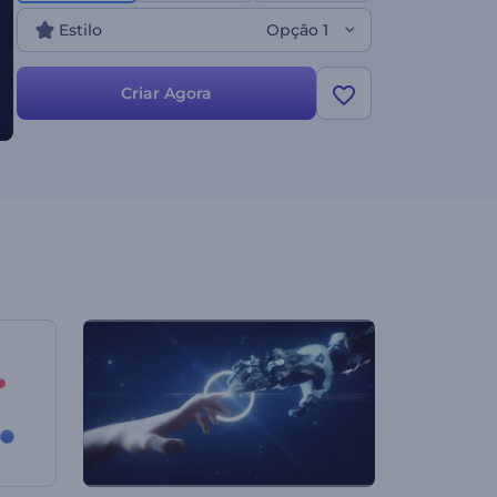
com esta moderna abertura com logo e texto.
Estilo
Opção 1
Experimente agora mesmo!
Criar Agora