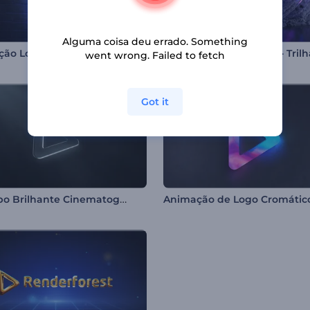
Alguma coisa deu errado. Something
Revelação Logotipo Placa de Néon
went wrong. Failed to fetch
Got it
Logotipo Brilhante Cinematográfico
Animação de Logo Cromátic