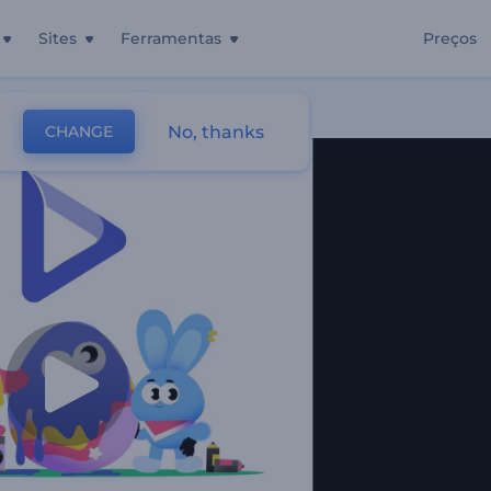
Sites
Ferramentas
Preços
No, thanks
CHANGE