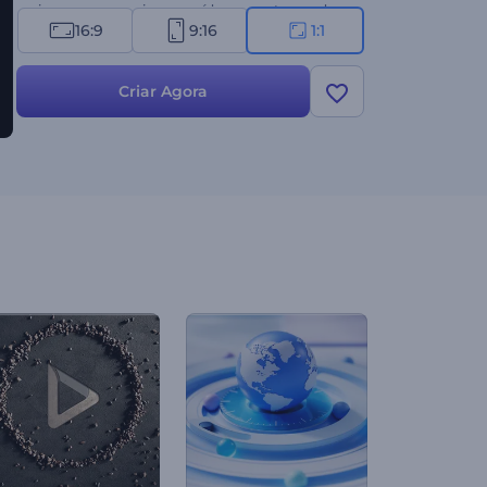
mais e comece a criar seus vídeos com temas da
16:9
9:16
1:1
Páscoa, adicionando suas mensagens, logotipos e
música divertida de fundo. Experimente agora!
Criar Agora