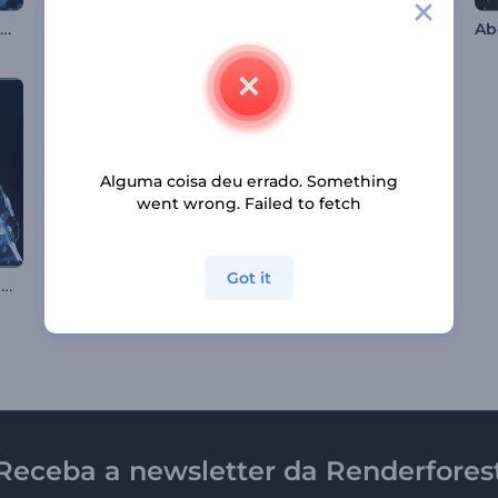
Abertura de Evento Moderno
Introdução aos Ratos Alegres de Natal
Introdução à Refração Cromática
Alguma coisa deu errado. Something
went wrong. Failed to fetch
Got it
Abertura com Água Cristalina
Apresentação de Logo - Efeito Arenoso
Logo Superfície Limpa
Receba a newsletter da Renderfores