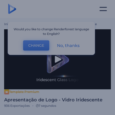
Início
Templates
Apresentação De Logo - Vidro Iridescente
Would you like to change Renderforest language
to English?
No, thanks
CHANGE
Template Premium
Apresentação de Logo - Vidro Iridescente
936
Exportações
7 segundos