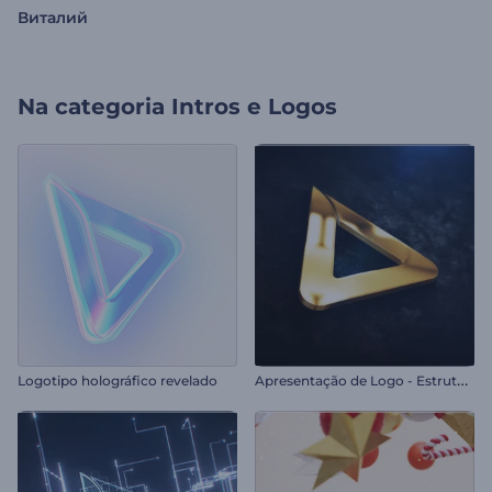
Виталий
Na categoria
Intros e Logos
A
presentação de Logo - Estrutura Sólida
Logotipo holográfico revelado