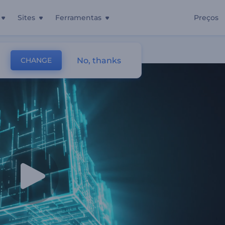
Sites
Ferramentas
Preços
ário De Neon
No, thanks
CHANGE