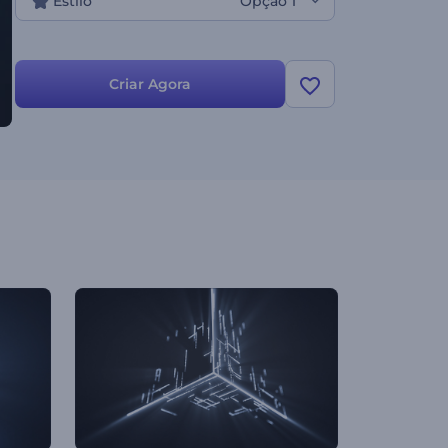
Estilo
Opção 1
Criar Agora