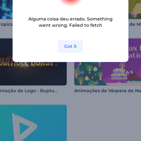
Alguma coisa deu errado. Something
ropical Neon
went wrong. Failed to fetch
Got it
Apresentação de Logo - Ruptura de Partículas
Animações de Véspera de Na