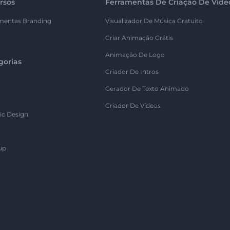
rsos
Ferramentas De Criação De Víde
mentas Branding
Visualizador De Música Gratuito
Criar Animação Grátis
Animação De Logo
gorias
Criador De Intros
Gerador De Texto Animado
Criador De Vídeos
ic Design
up