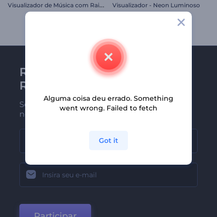
V
isualizador de Música com Raios em Chamas
Visualizador - Neon Luminoso
Receba a newsletter da
Renderforest
Alguma coisa deu errado. Something
Seja um dos primeiros a receber
went wrong. Failed to fetch
nossas últimas novidades e ofertas
Got it
Participar