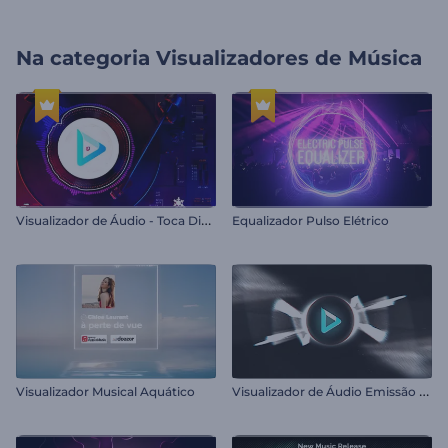
Na categoria
Visualizadores de Música
V
isualizador de Áudio - Toca Disco de Vinil
Equalizador Pulso Elétrico
V
isualizador de Áudio Emissão de Partículas
Visualizador Musical Aquático