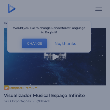
Início
Templates
Visualizador Musical Espaço Infinito
Would you like to change Renderforest language
to English?
No, thanks
CHANGE
Template Premium
Visualizador Musical Espaço Infinito
32K+
Exportações
Flexível