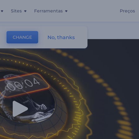
Sites
Ferramentas
Preços
letrônicas
No, thanks
CHANGE