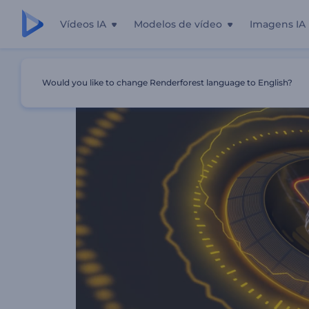
Vídeos IA
Modelos de vídeo
Imagens IA
Início
Templates
Visualizador De Espectro De Batidas E
Would you like to change Renderforest language to English?