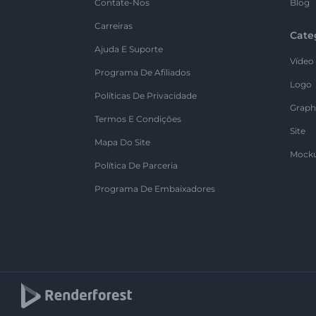
Contate-Nos
Blog
Carreiras
Cate
Ajuda E Suporte
Vídeo
Programa De Afiliados
Logo
Políticas De Privacidade
Graph
Termos E Condições
Site
Mapa Do Site
Mock
Política De Parceria
Programa De Embaixadores