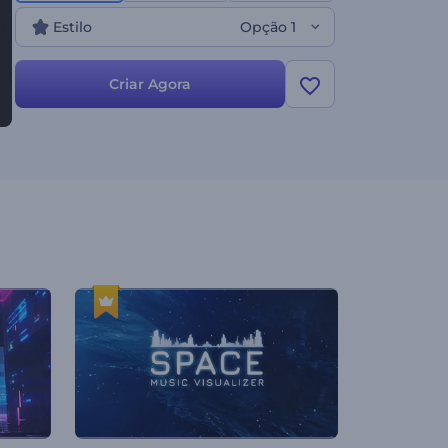
videoclipes, apresentações ao vivo e promoções de
Estilo
Opção 1
música nas redes sociais, ele oferece uma maneira
única de apresentar suas faixas. Comece hoje!
Criar Agora