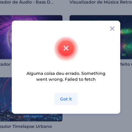
Visualizador de Áudio - Bass Drops
zador Pulso Elétrico
Alguma coisa deu errado. Something
went wrong. Failed to fetch
Got it
izador Timelapse Urbano