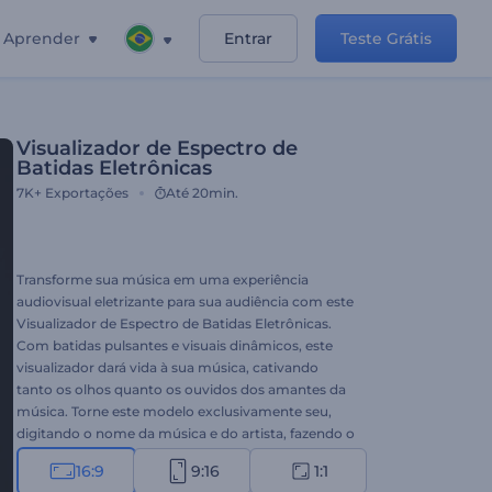
Aprender
Entrar
Teste Grátis
Visualizador de Espectro de
Batidas Eletrônicas
7K+
Exportações
Até 20min.
Transforme sua música em uma experiência
audiovisual eletrizante para sua audiência com este
Visualizador de Espectro de Batidas Eletrônicas.
Com batidas pulsantes e visuais dinâmicos, este
visualizador dará vida à sua música, cativando
tanto os olhos quanto os ouvidos dos amantes da
música. Torne este modelo exclusivamente seu,
digitando o nome da música e do artista, fazendo o
upload da faixa de música, escolhendo entre as
16:9
9:16
1:1
opções de cores, e você está pronto. Perfeito para