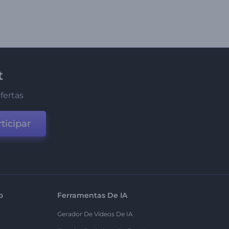
t
fertas
ticipar
o
Ferramentas De IA
Gerador De Vídeos De IA