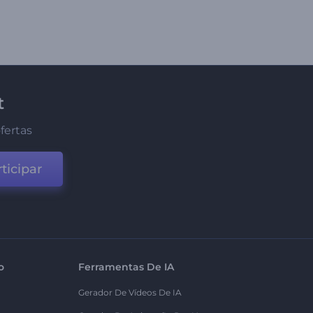
t
fertas
ticipar
o
Ferramentas De IA
Gerador De Vídeos De IA