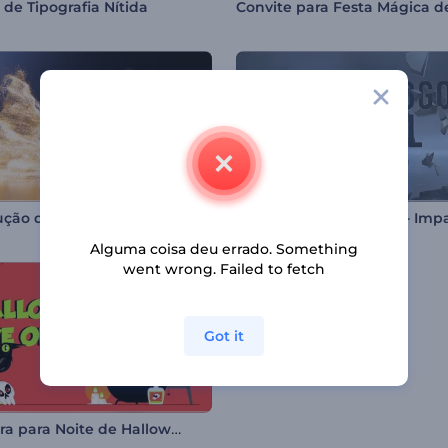
 de Tipografia Nítida
Introdução de Árvore com Partículas Brilhantes
Alguma coisa deu errado. Something
went wrong. Failed to fetch
Got it
Abertura para Noite de Halloween