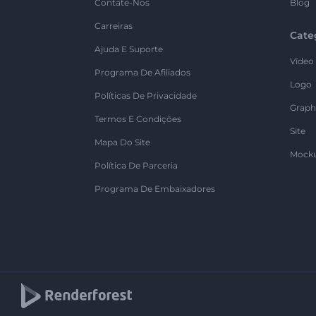
Contate-Nos
Blog
Carreiras
Cate
Ajuda E Suporte
Vídeo
Programa De Afiliados
Logo
Políticas De Privacidade
Graph
Termos E Condições
Site
Mapa Do Site
Mock
Política De Parceria
Programa De Embaixadores