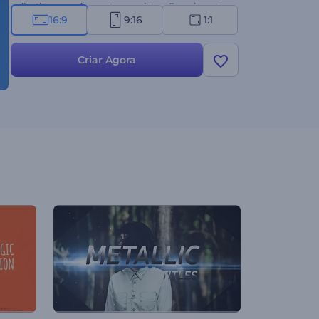
aplicativos e muitos outros projetos. Experimente
16:9
9:16
1:1
agora!
Criar Agora