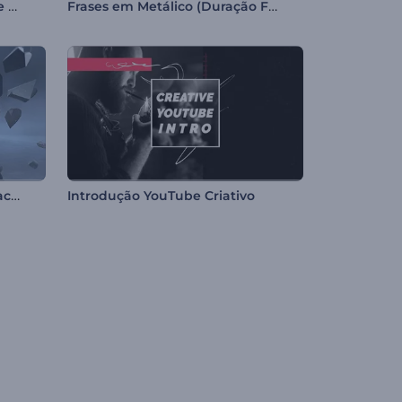
Convite para Festa Mágica de Halloween
Frases em Metálico (Duração Flexível - até 3 min)
Apresentação de Logo - Impactante
Introdução YouTube Criativo