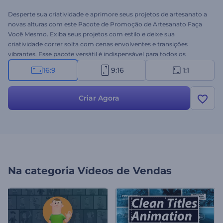
Desperte sua criatividade e aprimore seus projetos de artesanato a
novas alturas com este Pacote de Promoção de Artesanato Faça
Você Mesmo. Exiba seus projetos com estilo e deixe sua
criatividade correr solta com cenas envolventes e transições
vibrantes. Esse pacote versátil é indispensável para todos os
entusiastas de DIY e empresas de artesanato, permitindo que você
16:9
9:16
1:1
crie conteúdo único e cativante em poucos minutos. Selecione as
cenas que melhor se conectam com suas ideias, digite seus textos
promocionais, escolha uma música de fundo em nossa Biblioteca
Criar Agora
de Música ou faça o upload de sua narração. Experimente agora
mesmo e veja suas criações ganharem vida neste modelo
inesquecível!
Na categoria
Vídeos de Vendas