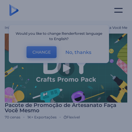
Início
Templates
Pacote De Promoção De Artesanato Faça Você Mes
Would you like to change Renderforest language
to English?
No, thanks
CHANGE
Pacote de Promoção de Artesanato Faça
Você Mesmo
70
cenas
1K+
Exportações
Flexível