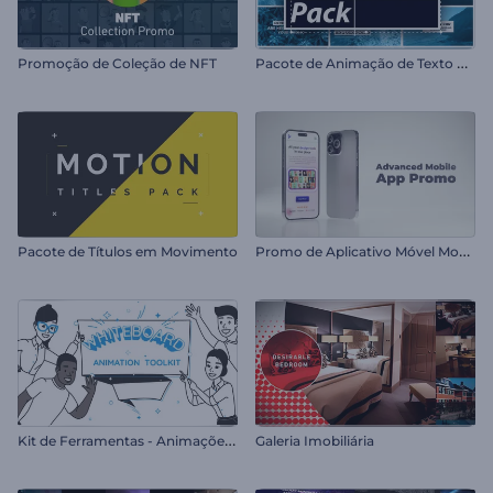
P
acote de Animação de Texto Clean
Promoção de Coleção de NFT
P
romo de Aplicativo Móvel Moderno
Pacote de Títulos em Movimento
K
it de Ferramentas - Animações Whiteboard
Galeria Imobiliária