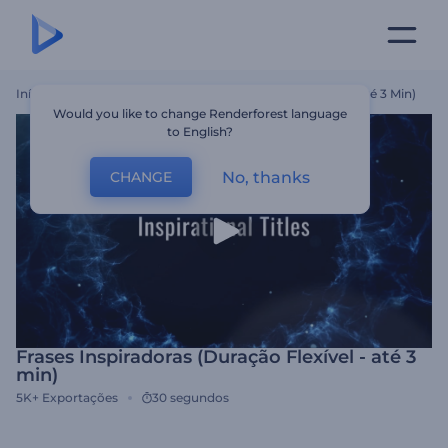
Início
Templates
Frases Inspiradoras (Duração Flexível - Até 3 Min)
Would you like to change Renderforest language
to English?
No, thanks
CHANGE
Frases Inspiradoras (Duração Flexível - até 3
min)
5K+
Exportações
30 segundos