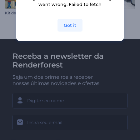
went wrong. Failed to fetch
K
it de Ferramentas - Vídeos Educativos
Tipografia Data Center
Got it
Receba a newsletter da
Renderforest
Seja um dos primeiros a receber
nossas últimas novidades e ofertas