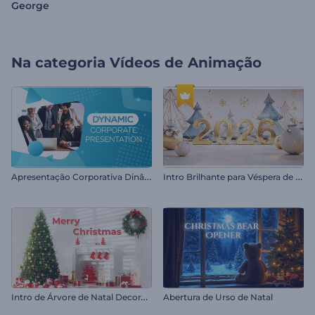
George
Na categoria
Vídeos de Animação
A
presentação Corporativa Dinâmica
I
ntro Brilhante para Véspera de Ano Novo
I
ntro de Árvore de Natal Decorada
Abertura de Urso de Natal