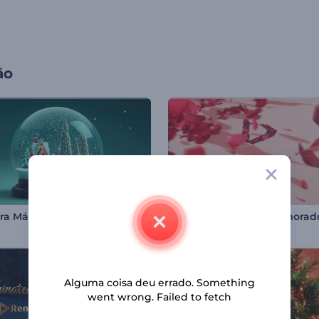
ão
Abertura Mágica do Globo de Neve
Abridor do Dia dos Namorad
Alguma coisa deu errado. Something
went wrong. Failed to fetch