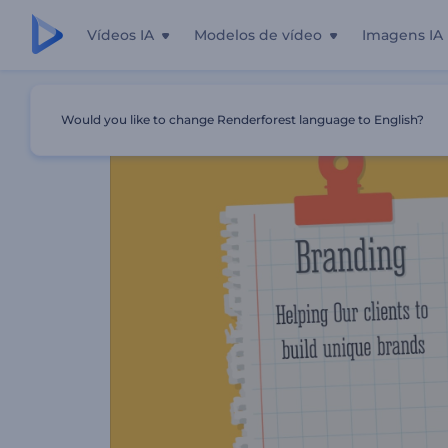
Vídeos IA
Modelos de vídeo
Imagens IA
Início
Templates
Introdução De Empresa Em Desenho
Would you like to change Renderforest language to English?