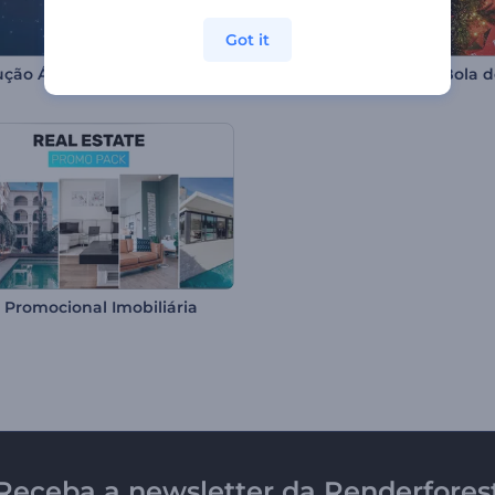
Got it
Introdução Árvore de Natal Iluminada
 Promocional Imobiliária
Receba a newsletter da Renderfores