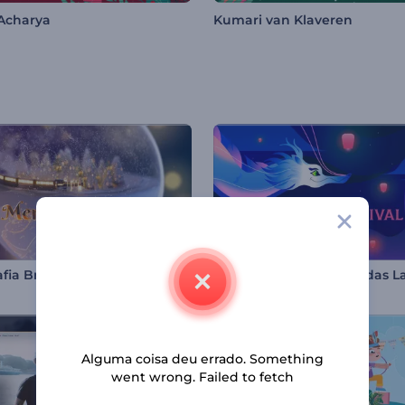
Acharya
Kumari van Klaveren
afia Brilhante de Natal
Alguma coisa deu errado. Something
went wrong. Failed to fetch