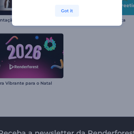
Got it
Apresentação de Molduras Polaroid
Cartão do Dia da Criança
ra Vibrante para o Natal
Receba a newsletter da Renderfores