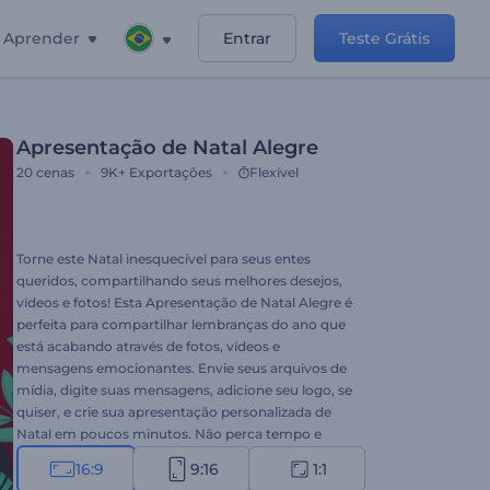
Aprender
Entrar
Teste Grátis
Apresentação de Natal Alegre
20
cenas
9K+
Exportações
Flexível
Torne este Natal inesquecível para seus entes
queridos, compartilhando seus melhores desejos,
vídeos e fotos! Esta Apresentação de Natal Alegre é
perfeita para compartilhar lembranças do ano que
está acabando através de fotos, vídeos e
mensagens emocionantes. Envie seus arquivos de
mídia, digite suas mensagens, adicione seu logo, se
quiser, e crie sua apresentação personalizada de
Natal em poucos minutos. Não perca tempo e
relembre as coisas boas do ano da maneira mais
16:9
9:16
1:1
criativa. Experimente agora!