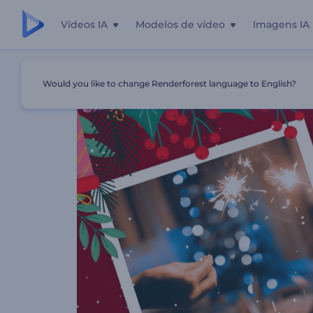
Vídeos IA
Modelos de vídeo
Imagens IA
Início
Templates
Apresentação De Natal Alegre
Would you like to change Renderforest language to English?