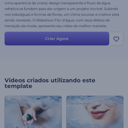
Uma aparência de cristal, design transparente e fluxo de água
refrativa se fundem para dar origem a um projeto incrível. Subindo
nos toboáguas e formas de flores, um clima luxuoso e criativo está
sendo revelado. O Slideshow Flor d'água, com seus efeitos de
transição da moda, apresenta seu vídeo da melhor maneira.
Impressione seu público e crie apresentações, comerciais,
promoções, apresentações corporativas, prêmios e muito mais.
Criar Agora
Envie seus arquivos para seguir sua imaginação! É grátis!
Vídeos criados utilizando este
template