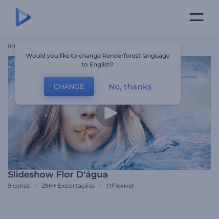
Início
Templates
Slideshow Flor D'água
Would you like to change Renderforest language
to English?
No, thanks
CHANGE
Slideshow Flor D'água
9
cenas
29K+
Exportações
Flexível