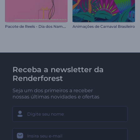
P
acote de Reels - Dia dos Namorados
Animações de Carnaval Brasileiro
Receba a newsletter da
Renderforest
Seja um dos primeiros a receber
nossas últimas novidades e ofertas