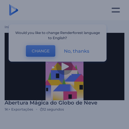
Início
Templates
Abertura Mágica Do Globo De Neve
Would you like to change Renderforest language
to English?
No, thanks
CHANGE
Abertura Mágica do Globo de Neve
1K+
Exportações
12 segundos