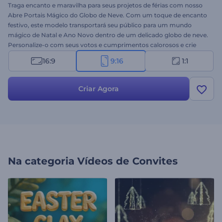
Traga encanto e maravilha para seus projetos de férias com nosso
Abre Portais Mágico do Globo de Neve. Com um toque de encanto
festivo, este modelo transportará seu público para um mundo
mágico de Natal e Ano Novo dentro de um delicado globo de neve.
Personalize-o com seus votos e cumprimentos calorosos e crie
uma mensagem de vídeo festiva que entregue a magia da
16:9
9:16
1:1
temporada ao seu público. Ideal para criar introduções calorosas e
memoráveis, vídeos de cumprimentos, aberturas festivas para
mídias sociais e muito mais. Crie agora e deixe a mágica das festas
Criar Agora
começar!
Na categoria
Vídeos de Convites