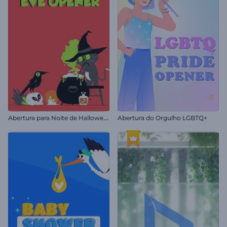
A
bertura para Noite de Halloween
Abertura do Orgulho LGBTQ+