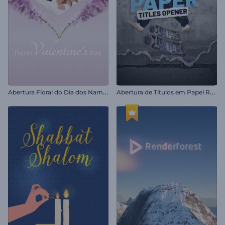
A
bertura Floral do Dia dos Namorados
A
bertura de Títulos em Papel Rasgado