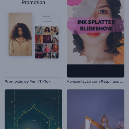
A
presentação com Respingos de Tinta
Promoção de Perfil TikTok