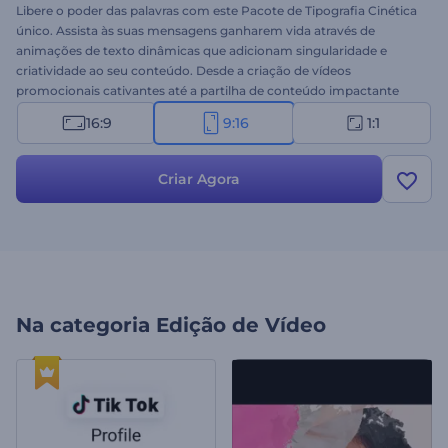
Libere o poder das palavras com este Pacote de Tipografia Cinética
único. Assista às suas mensagens ganharem vida através de
animações de texto dinâmicas que adicionam singularidade e
criatividade ao seu conteúdo. Desde a criação de vídeos
promocionais cativantes até a partilha de conteúdo impactante
nas redes sociais, este modelo oferece diversas animações
16:9
9:16
1:1
tipográficas para transformar seus textos em histórias visuais
envolventes. A personalização é simples: selecione suas cenas
preferidas e comece a personalizá-las com seus textos, imagens,
Criar Agora
vídeos, música de fundo ou narração. Crie agora mesmo e deixe
uma impressão duradoura na sua audiência!
Na categoria
Edição de Vídeo