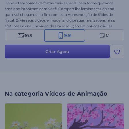
Deixe a temporada de festas mais especial para todos que você
ama e se importam com você. Compartilhe lembranças do ano
que está chegando ao fim com esta Apresentação de Slides de
Natal. Envie seus vídeos e imagens, digite suas mensagens mais
afetuosas e crie um vídeo de alta resolução em poucos cliques.
Produza uma apresentação de slides personalizada e compartilhe
16:9
9:16
1:1
com seus amigos e familiares para emocionar a todos. Você irá
surpreender seus entes queridos na véspera de Natal ou nas
comemorações de Ano Novo. Experimente agora!
Criar Agora
Na categoria
Vídeos de Animação