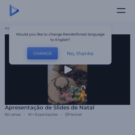
Início
Templates
Apresentação De Slides De Natal
Would you like to change Renderforest language
to English?
No, thanks
CHANGE
Apresentação de Slides de Natal
60
cenas
1K+
Exportações
Flexível