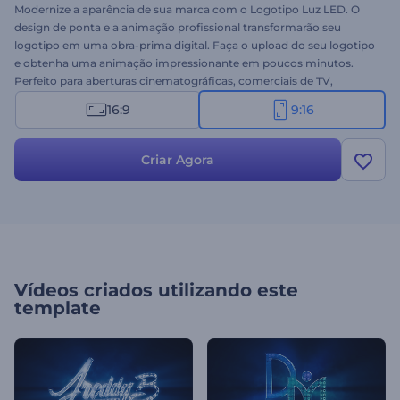
Modernize a aparência de sua marca com o Logotipo Luz LED. O
design de ponta e a animação profissional transformarão seu
logotipo em uma obra-prima digital. Faça o upload do seu logotipo
e obtenha uma animação impressionante em poucos minutos.
Perfeito para aberturas cinematográficas, comerciais de TV,
introduções de canais do YouTube e muito mais. Surpreenda o seu
16:9
9:16
público com uma animação luminosa. Experimente a versão do
Instagram Story deste modelo imediatamente de graça!
Criar Agora
Vídeos criados utilizando este
template