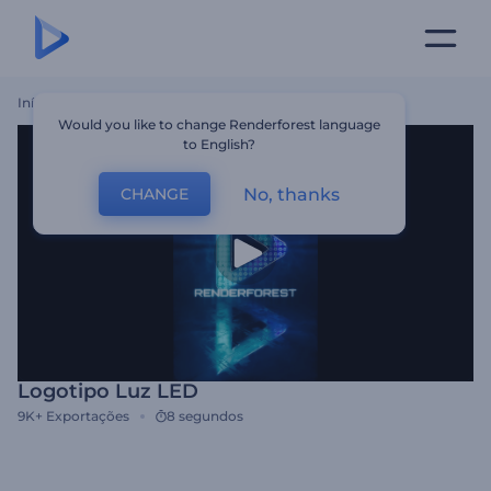
Início
Templates
Logotipo Luz LED
Would you like to change Renderforest language
to English?
No, thanks
CHANGE
Logotipo Luz LED
9K+
Exportações
8 segundos