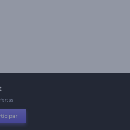
t
fertas
ticipar