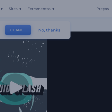
Sites
Ferramentas
Preços
e Água
No, thanks
CHANGE