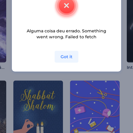
Alguma coisa deu errado. Something
went wrong. Failed to fetch
Got it
Introdução ao Dragão Brilhante
Abertura Cyber Piscando
Intro Futurista Hi Tech