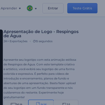
Aprender
Entrar
Teste Grátis
Apresentação de Logo - Respingos
de Água
2K+
Exportações
15 segundos
Apresente seu logotipo com esta animação estilosa
de Respingos de Água. Com este template criativo
e artístico, você exibirá seu logotipo de uma forma
colorida e expressiva. É perfeito para vídeos de
introdução e encerramento, planos de fundo e
aberturas de uma apresentação. Basta fazer upload
do seu logotipo em um fundo transparente e nós
cuidaremos do restante. Experimente hoje
gratuitamente!
16:9
9:16
1:1