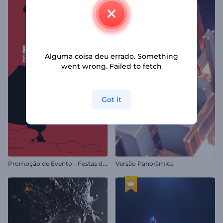
Alguma coisa deu errado. Something
went wrong. Failed to fetch
Got it
P
romoção de Evento - Festas de São Firmino
Versão Panorâmica