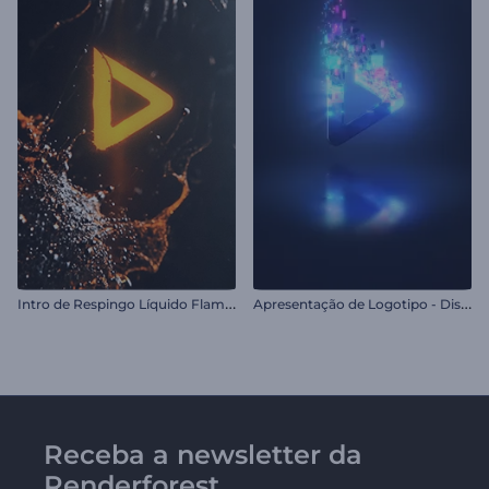
I
ntro de Respingo Líquido Flamejante
A
presentação de Logotipo - Dispersão Vívida
Receba a newsletter da
Renderforest