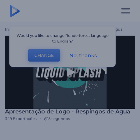
Início
Templates
Apresentação De Logo - Respingos De Água
Would you like to change Renderforest language
to English?
No, thanks
CHANGE
Apresentação de Logo - Respingos de Água
349
Exportações
15 segundos