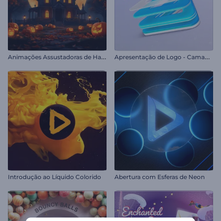
A
nimações Assustadoras de Halloween
A
presentação de Logo - Camadas Invertidas
Introdução ao Líquido Colorido
Abertura com Esferas de Neon