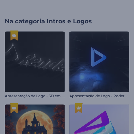
Na categoria
Intros e Logos
A
presentação de Logo - 3D em Relevo
A
presentação de Logo - Poder da Escuridão