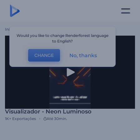
Início
Templates
Visualizador - Neon Luminoso
Would you like to change Renderforest language
to English?
No, thanks
CHANGE
Visualizador - Neon Luminoso
1K+
Exportações
Até 30min.