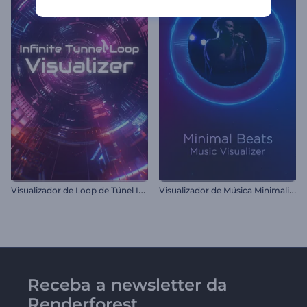
V
isualizador de Loop de Túnel Infinito.
V
isualizador de Música Minimalista de Batidas
Receba a newsletter da
Renderforest