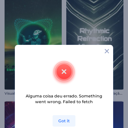
V
isualizador de Áudio - Refração Rítmica
Visualizador Electro-Dubstep
Alguma coisa deu errado. Something
went wrong. Failed to fetch
Got it