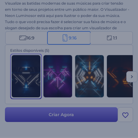
Visualize as batidas modernas de suas músicas para criar tensão
em torno de seus projetos entre um público maior. O Visualizador -
Neon Luminosor está aqui para ilustrar o poder da sua música.
Tudo o que você precisa fazer é selecionar sua faixa de música e o
slogan desejado de sua escolha para criar um visualizador de
música cativante em poucos minutos. Perfeito para canais do
16:9
9:16
1:1
YouTube, promoções de álbuns de música, lançamentos de singles
e muito mais. Prepare-se para surpreender a todos com seu
Estilos disponíveis
(5)
visualizador de música que chama a atenção. Experimente agora!
Criar Agora