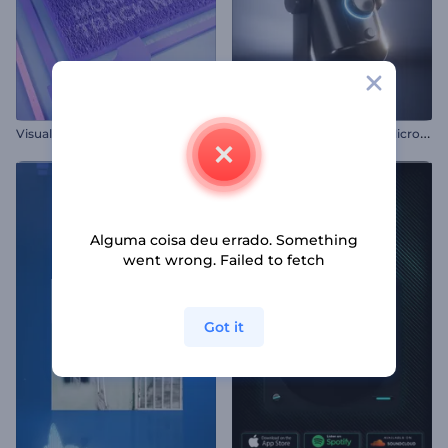
V
isualizador Musical de Movimento Cinético
T
ocador de Podcast com Microfone
Alguma coisa deu errado. Something
went wrong. Failed to fetch
Got it