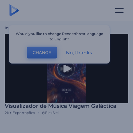
Início
Templates
Visualizador De Música Viagem Galáctica
Would you like to change Renderforest language
to English?
No, thanks
CHANGE
Visualizador de Música Viagem Galáctica
2K+
Exportações
Flexível