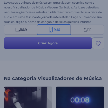
Leve seus ouvintes de música em uma viagem cósmica com o
nosso Visualizador de Música Viagem Galáctica. As luzes celestiais,
nebulosas giratórias e estrelas cintilantes transformarão sua faixa de
áudio em uma fascinante jornada interestelar. Faça o upload de sua
música, digite o nome da canção e deixe as galáxias infinitas
aumentarem sua base de fãs. Perfeito para músicos, DJs,
16:9
9:16
1:1
produtores musicais ou indivíduos que querem iniciar um canal de
música no YouTube. Crie agora e lance sua música com animações
celestiais!
Criar Agora
Na categoria
Visualizadores de Música