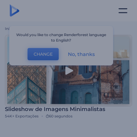
Início
Templates
Slideshow De Imagens Minimalistas
Would you like to change Renderforest language
to English?
No, thanks
CHANGE
Slideshow de Imagens Minimalistas
54K+
Exportações
60 segundos