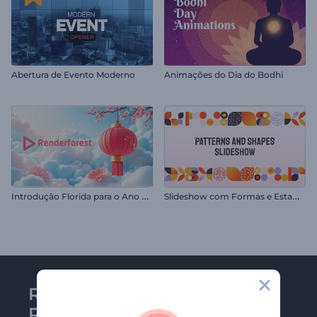
Abertura de Evento Moderno
Animações do Dia do Bodhi
I
ntrodução Florida para o Ano Novo Chinês
S
lideshow com Formas e Estampas Diversas
Receba a newsletter da
Renderforest