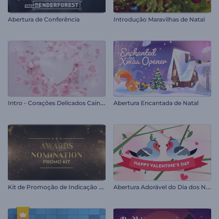
Abertura de Conferência
Introdução Maravilhas de Natal
I
ntro - Corações Delicados Caindo
Abertura Encantada de Natal
K
it de Promoção de Indicação para Prêmios
A
bertura Adorável do Dia dos Namorados