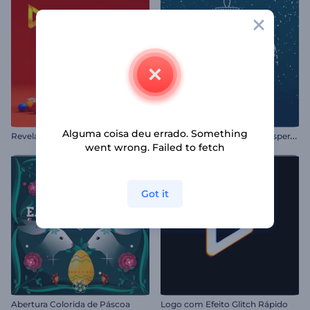
Alguma coisa deu errado. Something
A
presentação de Logo - Véspera de Natal
Revelação De Logo Bola De Neve
went wrong. Failed to fetch
Got it
Abertura Colorida de Páscoa
Logo com Efeito Glitch Rápido