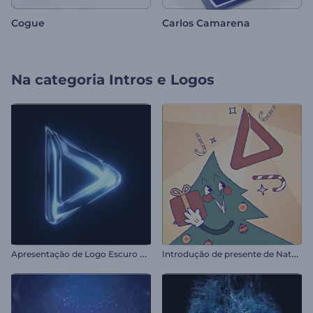
Cogue
Carlos Camarena
Na categoria
Intros e Logos
A
presentação de Logo Escuro Brilhante
I
ntrodução de presente de Natal em desenho animado