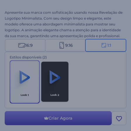
Apresente sua marca com sofisticação usando nossa Revelação de
Logotipo Minimalista. Com seu design limpo e elegante, este
modelo oferece uma abordagem minimalista para mostrar seu
logotipo. A animação elegante chama a atenção para a identidade
da sua marca, garantindo uma apresentação polida e profissional.
Personalize o modelo com seu logotipo, slogan e música de fundo
16:9
9:16
1:1
para criar uma primeira impressão memorável para os
espectadores. Perfeito para introduções corporativas, aberturas de
Estilos disponíveis
(2)
conferências de negócios, promoções de serviços e muitos outros
projetos. Crie agora e veja seu logotipo ganhar vida com estilo!
Criar Agora