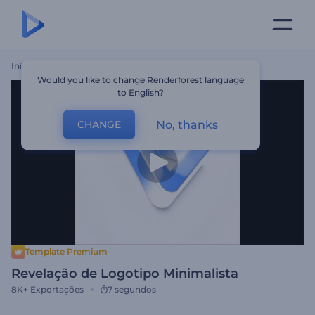
Início
Templates
Revelação De Logotipo Minimalista
Would you like to change Renderforest language
to English?
No, thanks
CHANGE
Template Premium
Revelação de Logotipo Minimalista
8K+
Exportações
7 segundos