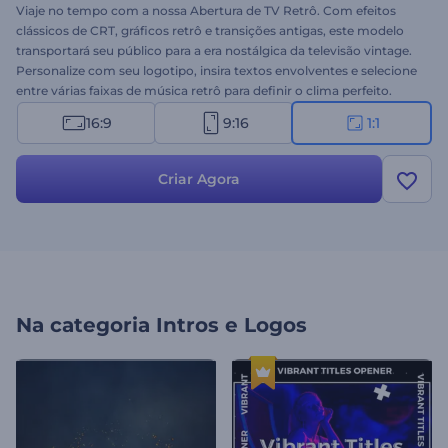
Viaje no tempo com a nossa Abertura de TV Retrô. Com efeitos
clássicos de CRT, gráficos retrô e transições antigas, este modelo
transportará seu público para a era nostálgica da televisão vintage.
Personalize com seu logotipo, insira textos envolventes e selecione
entre várias faixas de música retrô para definir o clima perfeito.
Ideal para projetos temáticos retrô, introduções de marcas
16:9
9:16
1:1
nostálgicas, aberturas de séries retrô e muito mais. Comece a criar
agora!
Criar Agora
Na categoria
Intros e Logos