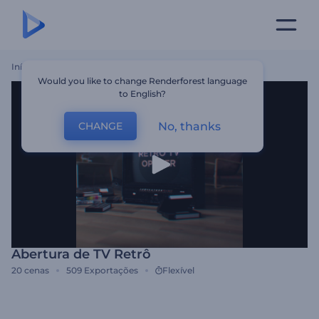
Início
Templates
Abertura De TV Retrô
Would you like to change Renderforest language
to English?
No, thanks
CHANGE
Abertura de TV Retrô
20
cenas
509
Exportações
Flexível