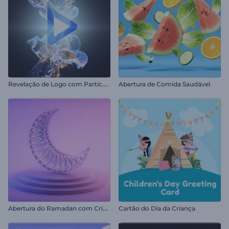
R
evelação de Logo com Partículas Fluidas
Abertura de Comida Saudável
A
bertura do Ramadan com Cristal
Cartão do Dia da Criança