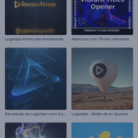
Logotipo Partículas Ambientais
Abertura com Títulos Vibrantes
R
evelação de Logotipo com Camadas Brilhantes
Logotipo - Balão de Ar Quente