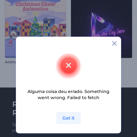
Animações de Alegria de Natal
Intro de Neon Vice City
Alguma coisa deu errado. Something
went wrong. Failed to fetch
Receba a newsletter da
Renderforest
Got it
Seja um dos primeiros a receber
nossas últimas novidades e ofertas