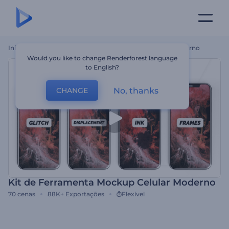
Início
Templates
Kit De Ferramenta Mockup Celular Moderno
Would you like to change Renderforest language
to English?
No, thanks
CHANGE
Kit de Ferramenta Mockup Celular Moderno
70
cenas
88K+
Exportações
Flexível