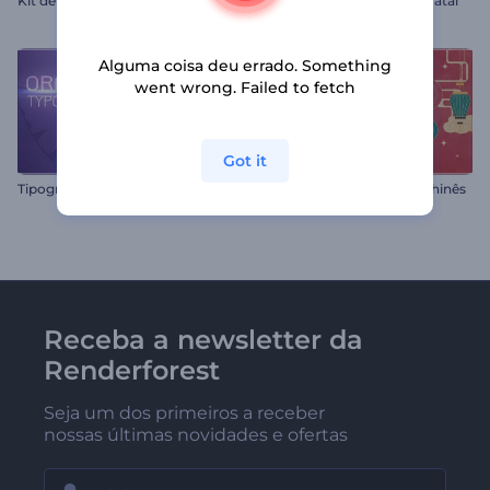
Introdução Maravilhas de Natal
Alguma coisa deu errado. Something
went wrong. Failed to fetch
Got it
Tipografia orgânica
Celebração do Ano Novo Chinês
Receba a newsletter da
Renderforest
Seja um dos primeiros a receber
nossas últimas novidades e ofertas