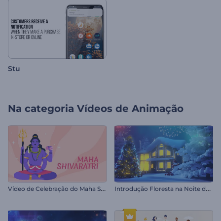
Stu
Na categoria
Vídeos de Animação
V
ídeo de Celebração do Maha Shivratri
I
ntrodução Floresta na Noite de Natal