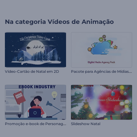
Na categoria
Vídeos de Animação
P
acote para Agências de Mídias Digitais
Vídeo-Cartão de Natal em 2D
P
romoção e-book de Personagem
Slideshow Natal