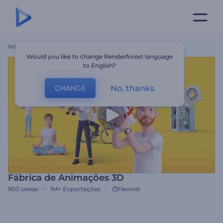
Início
Templates
Fábrica De Animações 3D
Would you like to change Renderforest language
to English?
No, thanks
CHANGE
Fábrica de Animações 3D
900
cenas
1M+
Exportações
Flexível