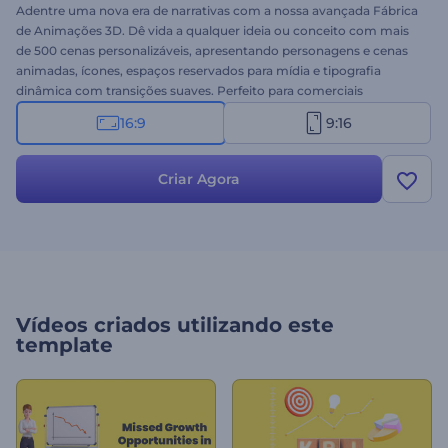
Adentre uma nova era de narrativas com a nossa avançada Fábrica
de Animações 3D. Dê vida a qualquer ideia ou conceito com mais
de 500 cenas personalizáveis, apresentando personagens e cenas
animadas, ícones, espaços reservados para mídia e tipografia
dinâmica com transições suaves. Perfeito para comerciais
animados, vídeos explicativos, apresentações de empresas ou
16:9
9:16
serviços, vídeos promocionais e muito mais. Selecione as cenas
desejadas, adicione seus textos e arquivos de mídia, escolha música
de fundo em nossa vasta biblioteca ou faça o upload de sua
Criar Agora
narração para uma animação única. Crie agora gratuitamente!
Vídeos criados utilizando este
template