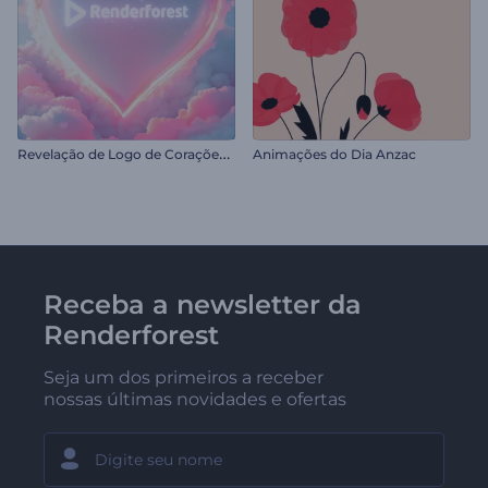
R
evelação de Logo de Corações de Dia dos Namorados
Animações do Dia Anzac
Receba a newsletter da
Renderforest
Seja um dos primeiros a receber
nossas últimas novidades e ofertas