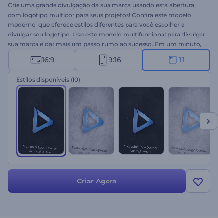
Crie uma grande divulgação da sua marca usando esta abertura
com logotipo multicor para seus projetos! Confira este modelo
moderno, que oferece estilos diferentes para você escolher e
divulgar seu logotipo. Use este modelo multifuncional para divulgar
sua marca e dar mais um passo rumo ao sucesso. Em um minuto,
você faz o upload do seu logotipo, escolhe o estilo que gostar mais,
16:9
9:16
1:1
digita seu slogan e cria seu logotipo em poucos cliques. Perfeito
para divulgações de marcas, comerciais de TV, aberturas de
Estilos disponíveis
(10)
palestras, divulgação de empresas e muito mais. Dê uma chance
agora mesmo!
Criar Agora