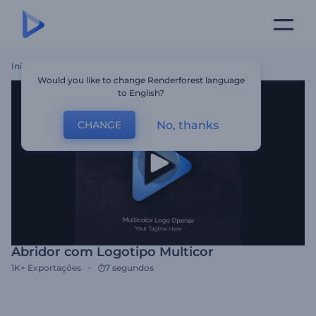
Início
Templates
Abridor Com Logotipo Multicor
Would you like to change Renderforest language
to English?
No, thanks
CHANGE
Abridor com Logotipo Multicor
1K+
Exportações
7 segundos