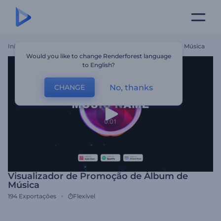
Início
Templates
Visualizador De Promoção De Álbum De Música
Would you like to change Renderforest language
to English?
No, thanks
CHANGE
Visualizador de Promoção de Álbum de
Música
194
Exportações
Flexível