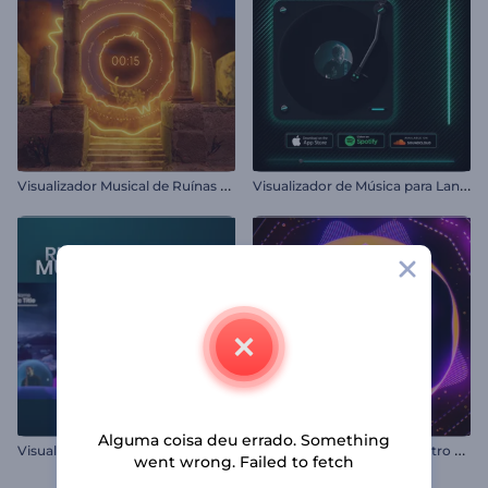
V
isualizador Musical de Ruínas Antigas
V
isualizador de Música para Lançamentos
Alguma coisa deu errado. Something
V
isualizador de Música Electro House
Visualizador de Música Rítmica
went wrong. Failed to fetch