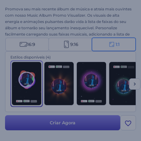
Promova seu mais recente álbum de música e atraia mais ouvintes
com nosso Music Album Promo Visualizer. Os visuais de alta
energia e animações pulsantes darão vida à lista de faixas do seu
álbum e tornarão seu lançamento inesquecível. Personalize
facilmente carregando suas faixas musicais, adicionando a lista de
álbuns e faixas, e escolhendo o estilo que se adapta à vibração da
16:9
9:16
1:1
sua música. Perfeito para promoções de álbuns, lançamentos de
singles, vídeos de canais de música, ou qualquer outro projeto
Estilos disponíveis
(4)
musical. Crie agora!
Criar Agora