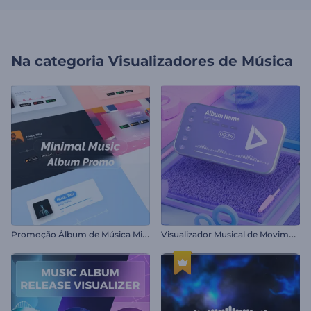
Na categoria
Visualizadores de Música
P
romoção Álbum de Música Minimalista
V
isualizador Musical de Movimento Cinético